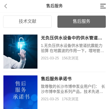
售后服务
技术文献
售后服务
无负压供水设备中的供水管道如何防震？
1.无负压供水设备供水管道抗震能力
验算 在地震波的作用一下，埋地管道
产生沿管轴向及垂直于轴向的波动变
2021-03-25
156次浏览
形，其过量变形即为地震引发的震
害。可按施工地区地震烈度选用管
材、接口形式及工程地质条件等作抗
震能力的验算。 在地震剪切波作用
售后服务承诺书
下，埋地承插式管道的直线管段引起
的轴向变位在同一时刻是按正弦波的
致尊敬的长沙市博申泵业用户们： 长
波形变位的，其半个视波长度内管道
沙市博申泵业系列产品，技术先进，
受拉，相邻半个视波长度内管道受
质量稳定，符合多项国家标准。为使
2021-03-25
176次浏览
压。可以取半个视波长作为计算单
阁下放心使用产品，本公司坚持在质
元，即在剪切波作用下
量、信誉上承诺：本公司产品在正确