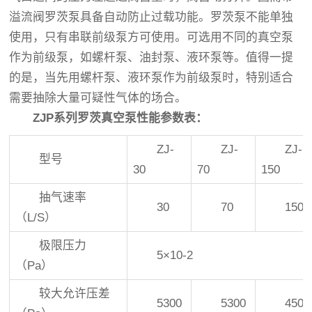
溢流阀罗茨泵具备自动防止过载功能。罗茨泵不能单独
使用，只有串联前级泵方可使用。可选用不同的真空泵
作为前级泵，如螺杆泵、油封泵、液环泵等。值得一提
的是，当先用螺杆泵、液环泵作为前级泵时，特别适合
需要抽除大量可疑性气体的场合。
ZJP系列罗茨真空泵性能参数表：
ZJ-
ZJ-
ZJ-
型号
30
70
150
抽气速率
30
70
150
（L/S）
极限压力
5×10-2
（Pa）
较大允许压差
5300
5300
450